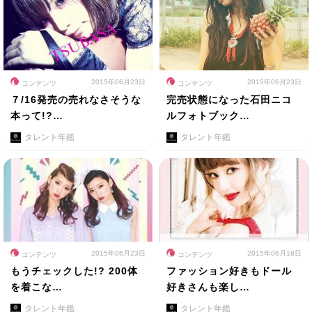
2015年06月23日
2015年06月23日
コンテンツ
コンテンツ
７/16発売の売れなさそうな
完売状態になった石田ニコ
本って!?…
ルフォトブック…
タレント年鑑
タレント年鑑
2015年06月23日
2015年06月18日
コンテンツ
コンテンツ
もうチェックした!? 200体
ファッション好きもドール
を着こな…
好きさんも楽し…
タレント年鑑
タレント年鑑