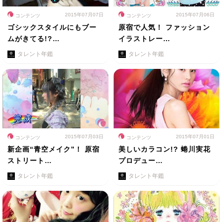
2015年07月07日
2015年07月06日
コンテンツ
コンテンツ
ゴシックスタイルにもブー
原宿で人気！ ファッション
ムがきてる!?…
イラストレー…
タレント年鑑
タレント年鑑
2015年07月03日
2015年07月01日
コンテンツ
コンテンツ
新企画“青空メイク”！ 原宿
美しいカラコン!? 蜷川実花
ストリート…
プロデュー…
タレント年鑑
タレント年鑑