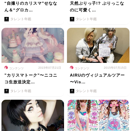
“自撮りのカリスマ”せなな
天然ぶりっ子!? ぶりっこな
ん＆“グロカ…
のに可愛く…
タレント年鑑
タレント年鑑
2015年07月21日
2015年07月15日
コンテンツ
コンテンツ
”カリスマトーク”〜ニコニ
AIRUのヴィジュアルツアー
コ生放送決定…
〜Vis…
タレント年鑑
タレント年鑑