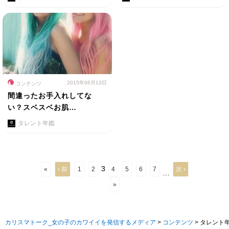
2015年06月13日
コンテンツ
間違ったお手入れしてな
い？スベスベお肌…
タレント年鑑
3
«
‹ 前
1
2
4
5
6
7
次 ›
…
»
カリスマトーク_女の子のカワイイを発信するメディア
>
コンテンツ
>
タレント