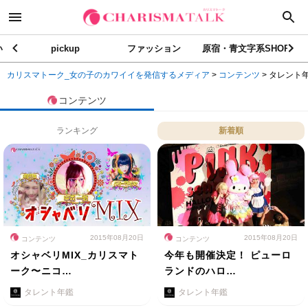
い
pickup
ファッション
原宿・青文字系SHOP
カリスマトーク_女の子のカワイイを発信するメディア
>
コンテンツ
>
タレント
コンテンツ
ランキング
新着順
2015年08月20日
2015年08月20日
コンテンツ
コンテンツ
オシャベリMIX_カリスマト
今年も開催決定！ ピューロ
ーク〜ニコ…
ランドのハロ…
タレント年鑑
タレント年鑑