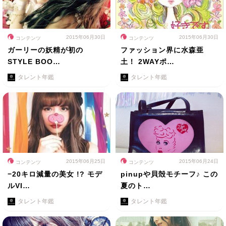
2015年06月30日
2015年06月30日
コンテンツ
コンテンツ
ガーリーの妖精が初の
ファッション界に水森亜
STYLE BOO…
土！ 2WAYポ…
タレント年鑑
タレント年鑑
2015年06月25日
2015年06月24日
コンテンツ
コンテンツ
−20キロ減量の美女 !? モデ
pinupや貝殻モチーフ♪ この
ルVI…
夏のト…
タレント年鑑
タレント年鑑