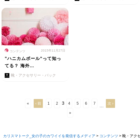
2015年11月27日
コンテンツ
”ハニカムボール”って知っ
てる？ 海外…
靴・アクセサリー・バック
3
«
‹ 前
1
2
4
5
6
7
次 ›
…
»
カリスマトーク_女の子のカワイイを発信するメディア
>
コンテンツ
>
靴・アク