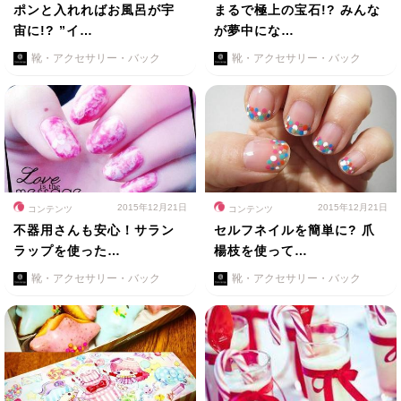
ポンと入れればお風呂が宇
まるで極上の宝石!? みんな
宙に!? ”イ…
が夢中にな…
靴・アクセサリー・バック
靴・アクセサリー・バック
2015年12月21日
2015年12月21日
コンテンツ
コンテンツ
不器用さんも安心！サラン
セルフネイルを簡単に? 爪
ラップを使った…
楊枝を使って…
靴・アクセサリー・バック
靴・アクセサリー・バック