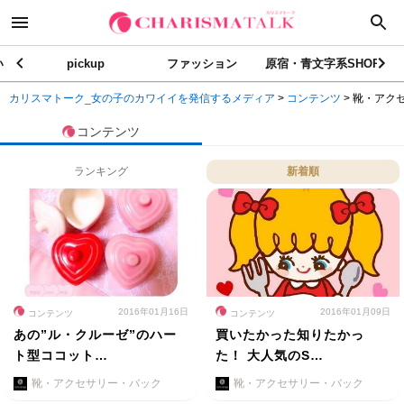
い
pickup
ファッション
原宿・青文字系SHOP
カリスマトーク_女の子のカワイイを発信するメディア
>
コンテンツ
>
靴・アク
コンテンツ
ランキング
新着順
2016年01月16日
2016年01月09日
コンテンツ
コンテンツ
あの”ル・クルーゼ”のハー
買いたかった知りたかっ
ト型ココット…
た！ 大人気のS…
靴・アクセサリー・バック
靴・アクセサリー・バック