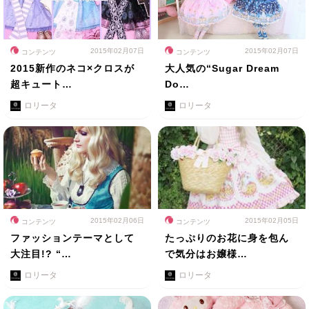
2015年02月07日
2015年02月07日
コンテンツ
コンテンツ
2015新作のネコ×クロスが
大人気の“Sugar Dream
超キュート…
Do…
ロリータ
ロリータ
2015年02月06日
2015年02月05日
コンテンツ
コンテンツ
ファッションテーマとして
たっぷりのお花に身を包ん
大注目!? “…
で気分はお嬢様…
ロリータ
ロリータ