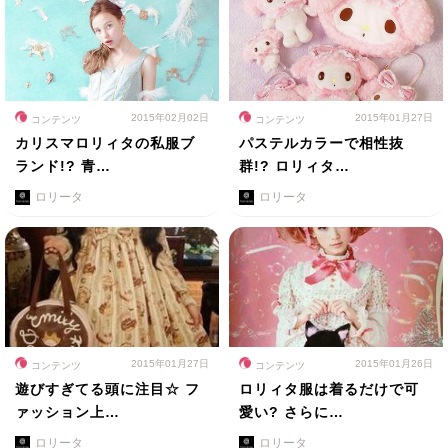
2015年02月02日
2015年01月27日
コンテンツ
コンテンツ
カリスマロリィタの私服ブ
パステルカラーで相性抜
ランド!? 青…
群!? ロリィタ…
ロリータ
ロリータ
2015年01月27日
2015年01月26日
コンテンツ
コンテンツ
遊びすぎてる頭に注目☆ フ
ロリィタ服は着るだけで可
ァッション上…
愛い? さらに…
ロリータ
ロリータ