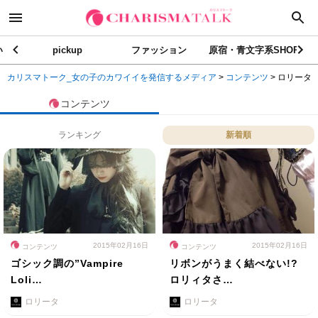
い
pickup
ファッション
原宿・青文字系SHOP
カリスマトーク_女の子のカワイイを発信するメディア
>
コンテンツ
>
ロリータ
コンテンツ
ランキング
新着順
2015年02月16日
2015年02月16日
コンテンツ
コンテンツ
ゴシック調の”Vampire
リボンがうまく結べない!?
Loli…
ロリィタさ…
ロリータ
ロリータ