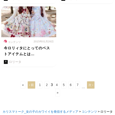
2015年01月26日
コンテンツ
今ロリィタにとってのベス
トアイテムとは…
ロリータ
3
«
‹ 前
1
2
4
5
6
7
次 ›
…
»
カリスマトーク_女の子のカワイイを発信するメディア
>
コンテンツ
>
ロリータ