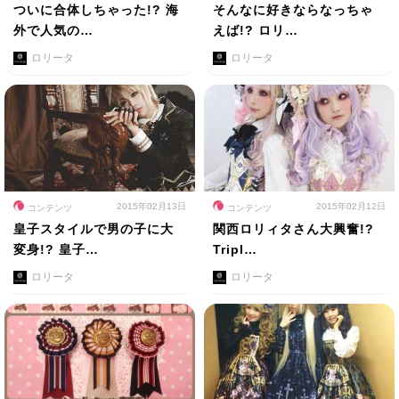
ついに合体しちゃった!? 海
そんなに好きならなっちゃ
外で人気の…
えば!? ロリ…
ロリータ
ロリータ
2015年02月13日
2015年02月12日
コンテンツ
コンテンツ
皇子スタイルで男の子に大
関西ロリィタさん大興奮!?
変身!? 皇子…
Tripl…
ロリータ
ロリータ