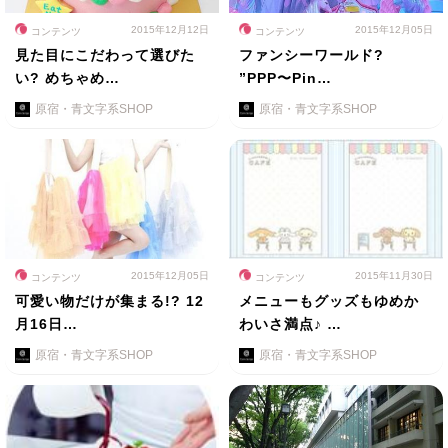
2015年12月12日
2015年12月05日
コンテンツ
コンテンツ
見た目にこだわって選びた
ファンシーワールド?
い? めちゃめ…
”PPP〜Pin…
原宿・青文字系SHOP
原宿・青文字系SHOP
2015年12月05日
2015年11月30日
コンテンツ
コンテンツ
可愛い物だけが集まる!? 12
メニューもグッズもゆめか
月16日…
わいさ満点♪ …
原宿・青文字系SHOP
原宿・青文字系SHOP