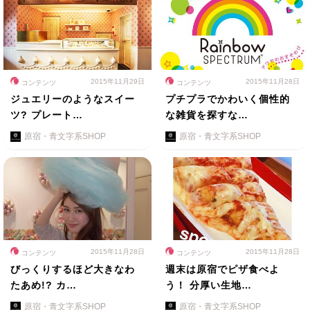
2015年11月29日
2015年11月28日
コンテンツ
コンテンツ
ジュエリーのようなスイー
プチプラでかわいく個性的
ツ? プレート…
な雑貨を探すな…
原宿・青文字系SHOP
原宿・青文字系SHOP
2015年11月28日
2015年11月28日
コンテンツ
コンテンツ
びっくりするほど大きなわ
週末は原宿でピザ食べよ
たあめ!? カ…
う！ 分厚い生地…
原宿・青文字系SHOP
原宿・青文字系SHOP