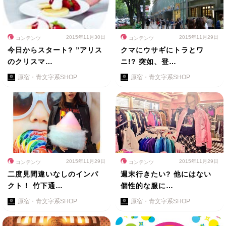
2015年11月30日
2015年11月29日
コンテンツ
コンテンツ
今日からスタート? ”アリス
クマにウサギにトラとワ
のクリスマ…
ニ!? 突如、登…
原宿・青文字系SHOP
原宿・青文字系SHOP
2015年11月29日
2015年11月29日
コンテンツ
コンテンツ
二度見間違いなしのインパ
週末行きたい? 他にはない
クト！ 竹下通…
個性的な服に…
原宿・青文字系SHOP
原宿・青文字系SHOP