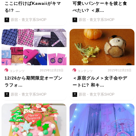
ここに行けばKawaiiがキマ
可愛いパンケーキを彼と食
る!? …
べたい? ＜原…
原宿・青文字系SHOP
原宿・青文字系SHOP
2015年12月23日
2015年12月23日
コンテンツ
コンテンツ
12/26から期間限定オープン
＜原宿グルメ＞女子会やデ
ラフォ…
ートに? 和キ…
原宿・青文字系SHOP
原宿・青文字系SHOP