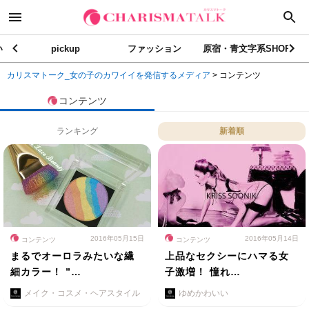
い
pickup
ファッション
原宿・青文字系SHOP
カリスマトーク_女の子のカワイイを発信するメディア
>
コンテンツ
コンテンツ
ランキング
新着順
2016年05月15日
2016年05月14日
コンテンツ
コンテンツ
まるでオーロラみたいな繊
上品なセクシーにハマる女
細カラー！ ”…
子激増！ 憧れ…
メイク・コスメ・ヘアスタイル
ゆめかわいい