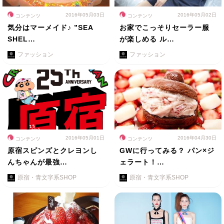
2016年05月03日
2016年05月02日
コンテンツ
コンテンツ
気分はマーメイド♪ ”SEA
お家でこっそりセーラー服
SHEL…
が楽しめる ル…
ファッション
ファッション
2016年05月01日
2016年04月30日
コンテンツ
コンテンツ
原宿スピンズとクレヨンし
GWに行ってみる？ パン×ジ
んちゃんが最強…
ェラート！…
原宿・青文字系SHOP
原宿・青文字系SHOP