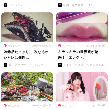
ファッション
原宿・青文字系SHOP
2016年05月09日
2016年05月08日
コンテンツ
コンテンツ
装飾品たっぷり！ 次なるオ
キラッキラの世界観が魅
シャレは個性…
惑！ ”エレクト…
靴・アクセサリー・バック
メイク・コスメ・ヘアスタイル
2016年05月07日
2016年05月06日
コンテンツ
コンテンツ