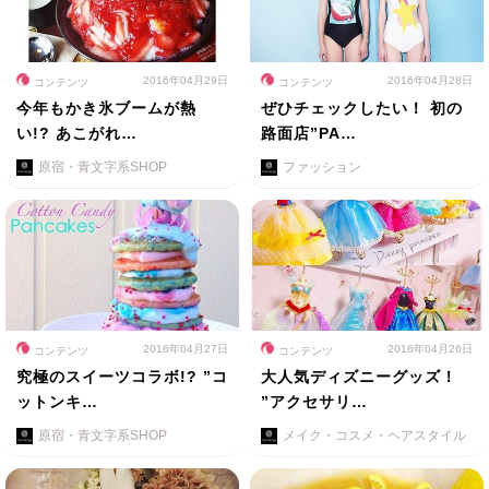
2016年04月29日
2016年04月28日
コンテンツ
コンテンツ
今年もかき氷ブームが熱
ぜひチェックしたい！ 初の
い!? あこがれ…
路面店”PA…
原宿・青文字系SHOP
ファッション
2016年04月27日
2016年04月26日
コンテンツ
コンテンツ
究極のスイーツコラボ!? ”コ
大人気ディズニーグッズ！
ットンキ…
”アクセサリ…
原宿・青文字系SHOP
メイク・コスメ・ヘアスタイル