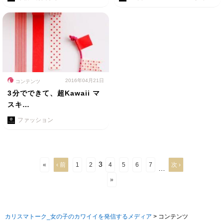
2016年04月21日
コンテンツ
3分でできて、超Kawaii マ
スキ…
ファッション
3
«
‹ 前
1
2
4
5
6
7
次 ›
…
»
カリスマトーク_女の子のカワイイを発信するメディア
>
コンテンツ