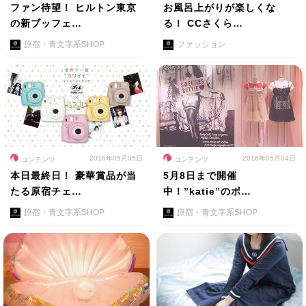
ファン待望！ ヒルトン東京
お風呂上がりが楽しくな
の新ブッフェ…
る！ CCさくら…
原宿・青文字系SHOP
ファッション
2016年05月05日
2016年05月04日
コンテンツ
コンテンツ
本日最終日！ 豪華賞品が当
5月8日まで開催
たる原宿チェ…
中！”katie”のポ…
原宿・青文字系SHOP
原宿・青文字系SHOP