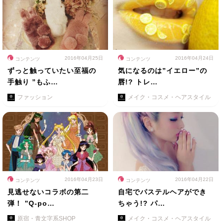
2016年04月25日
2016年04月24日
コンテンツ
コンテンツ
ずっと触っていたい至福の
気になるのは”イエロー”の
手触り ”もふ…
唇!? トレ…
ファッション
メイク・コスメ・ヘアスタイル
2016年04月23日
2016年04月22日
コンテンツ
コンテンツ
見逃せないコラボの第二
自宅でパステルヘアができ
弾！ ”Q-po…
ちゃう!? パ…
原宿・青文字系SHOP
メイク・コスメ・ヘアスタイル