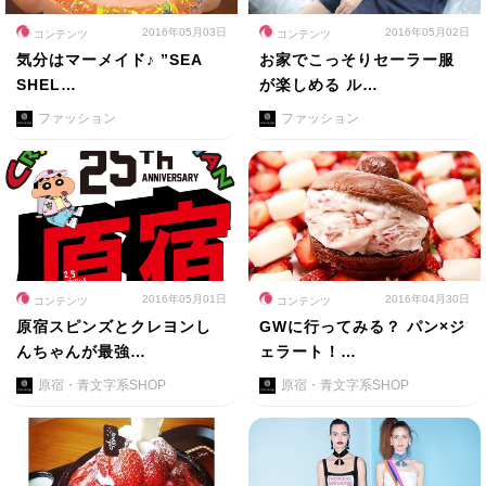
2016年05月03日
2016年05月02日
コンテンツ
コンテンツ
気分はマーメイド♪ ”SEA
お家でこっそりセーラー服
SHEL…
が楽しめる ル…
ファッション
ファッション
2016年05月01日
2016年04月30日
コンテンツ
コンテンツ
原宿スピンズとクレヨンし
GWに行ってみる？ パン×ジ
んちゃんが最強…
ェラート！…
原宿・青文字系SHOP
原宿・青文字系SHOP