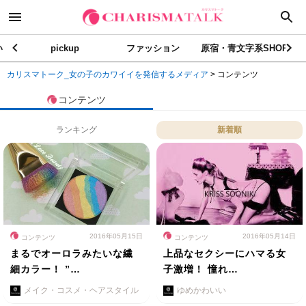
い
pickup
ファッション
原宿・青文字系SHOP
カリスマトーク_女の子のカワイイを発信するメディア
>
コンテンツ
コンテンツ
ランキング
新着順
2016年05月15日
2016年05月14日
コンテンツ
コンテンツ
まるでオーロラみたいな繊
上品なセクシーにハマる女
細カラー！ ”…
子激増！ 憧れ…
メイク・コスメ・ヘアスタイル
ゆめかわいい