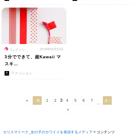
2016年04月21日
コンテンツ
3分でできて、超Kawaii マ
スキ…
ファッション
3
«
‹ 前
1
2
4
5
6
7
次 ›
…
»
カリスマトーク_女の子のカワイイを発信するメディア
>
コンテンツ