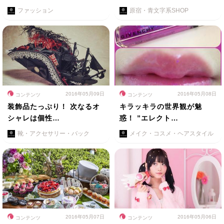
ファッション
原宿・青文字系SHOP
2016年05月09日
2016年05月08日
コンテンツ
コンテンツ
装飾品たっぷり！ 次なるオ
キラッキラの世界観が魅
シャレは個性…
惑！ ”エレクト…
靴・アクセサリー・バック
メイク・コスメ・ヘアスタイル
2016年05月07日
2016年05月06日
コンテンツ
コンテンツ