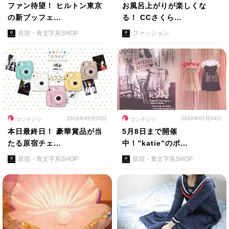
ファン待望！ ヒルトン東京
お風呂上がりが楽しくな
の新ブッフェ…
る！ CCさくら…
原宿・青文字系SHOP
ファッション
2016年05月05日
2016年05月04日
コンテンツ
コンテンツ
本日最終日！ 豪華賞品が当
5月8日まで開催
たる原宿チェ…
中！”katie”のポ…
原宿・青文字系SHOP
原宿・青文字系SHOP