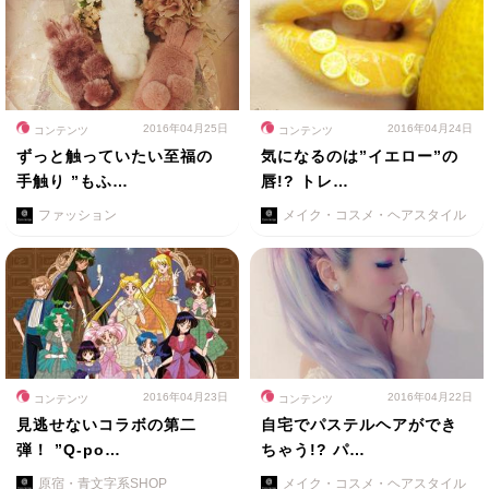
2016年04月25日
2016年04月24日
コンテンツ
コンテンツ
ずっと触っていたい至福の
気になるのは”イエロー”の
手触り ”もふ…
唇!? トレ…
ファッション
メイク・コスメ・ヘアスタイル
2016年04月23日
2016年04月22日
コンテンツ
コンテンツ
見逃せないコラボの第二
自宅でパステルヘアができ
弾！ ”Q-po…
ちゃう!? パ…
原宿・青文字系SHOP
メイク・コスメ・ヘアスタイル