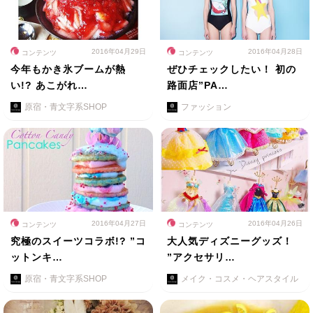
2016年04月29日
2016年04月28日
コンテンツ
コンテンツ
今年もかき氷ブームが熱
ぜひチェックしたい！ 初の
い!? あこがれ…
路面店”PA…
原宿・青文字系SHOP
ファッション
2016年04月27日
2016年04月26日
コンテンツ
コンテンツ
究極のスイーツコラボ!? ”コ
大人気ディズニーグッズ！
ットンキ…
”アクセサリ…
原宿・青文字系SHOP
メイク・コスメ・ヘアスタイル