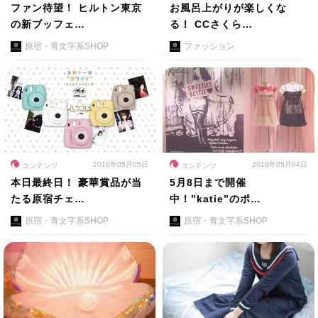
ファン待望！ ヒルトン東京
お風呂上がりが楽しくな
の新ブッフェ…
る！ CCさくら…
原宿・青文字系SHOP
ファッション
2016年05月05日
2016年05月04日
コンテンツ
コンテンツ
本日最終日！ 豪華賞品が当
5月8日まで開催
たる原宿チェ…
中！”katie”のポ…
原宿・青文字系SHOP
原宿・青文字系SHOP