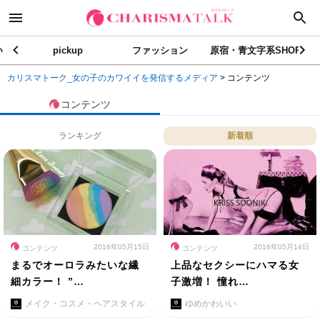
い
pickup
ファッション
原宿・青文字系SHOP
カリスマトーク_女の子のカワイイを発信するメディア
>
コンテンツ
コンテンツ
ランキング
新着順
2016年05月15日
2016年05月14日
コンテンツ
コンテンツ
まるでオーロラみたいな繊
上品なセクシーにハマる女
細カラー！ ”…
子激増！ 憧れ…
メイク・コスメ・ヘアスタイル
ゆめかわいい