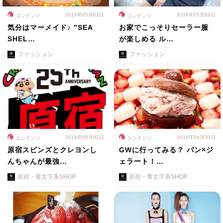
2016年05月03日
2016年05月02日
コンテンツ
コンテンツ
気分はマーメイド♪ ”SEA
お家でこっそりセーラー服
SHEL…
が楽しめる ル…
ファッション
ファッション
2016年05月01日
2016年04月30日
コンテンツ
コンテンツ
原宿スピンズとクレヨンし
GWに行ってみる？ パン×ジ
んちゃんが最強…
ェラート！…
原宿・青文字系SHOP
原宿・青文字系SHOP