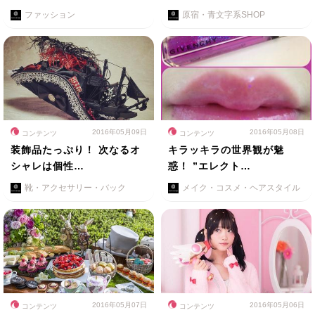
ファッション
原宿・青文字系SHOP
2016年05月09日
2016年05月08日
コンテンツ
コンテンツ
装飾品たっぷり！ 次なるオ
キラッキラの世界観が魅
シャレは個性…
惑！ ”エレクト…
靴・アクセサリー・バック
メイク・コスメ・ヘアスタイル
2016年05月07日
2016年05月06日
コンテンツ
コンテンツ