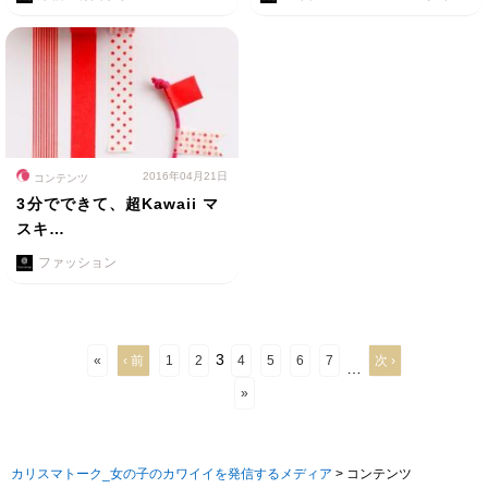
2016年04月21日
コンテンツ
3分でできて、超Kawaii マ
スキ…
ファッション
3
«
‹ 前
1
2
4
5
6
7
次 ›
…
»
カリスマトーク_女の子のカワイイを発信するメディア
>
コンテンツ