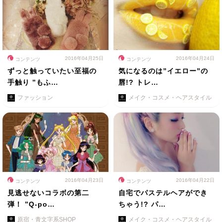
2016年04月25日
2016年04月24日
コンテンツ
コンテンツ
ずっと触っていたい至福の
気になるのは”イエロー”の
手触り ”もふ…
唇!? トレ…
ファッション
メイク・コスメ・ヘアスタイル
2016年04月23日
2016年04月22日
コンテンツ
コンテンツ
見逃せないコラボの第二
自宅でパステルヘアができ
弾！ ”Q-po…
ちゃう!? パ…
原宿・青文字系SHOP
メイク・コスメ・ヘアスタイル