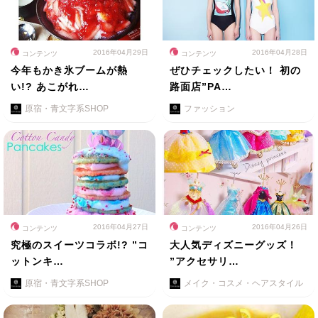
2016年04月29日
2016年04月28日
コンテンツ
コンテンツ
今年もかき氷ブームが熱
ぜひチェックしたい！ 初の
い!? あこがれ…
路面店”PA…
原宿・青文字系SHOP
ファッション
2016年04月27日
2016年04月26日
コンテンツ
コンテンツ
究極のスイーツコラボ!? ”コ
大人気ディズニーグッズ！
ットンキ…
”アクセサリ…
原宿・青文字系SHOP
メイク・コスメ・ヘアスタイル