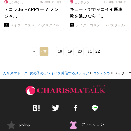
1970年01月01日
1970年01月01日
コンテンツ
コンテンツ
デコラde HAPPYー ? ノン
キュートでカッコイイ厚底
ジャ…
靴を選ぶなら「…
メイク・コスメ・ヘアスタイル
メイク・コスメ・ヘアスタイル
22
«
‹ 前
18
19
20
21
…
カリスマトーク_女の子のカワイイを発信するメディア
>
コンテンツ
>
メイク・
pickup
ファッション