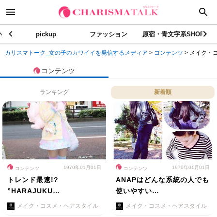
い
pickup
ファッション
原宿・青文字系SHOP
カリスマトーク_女の子のカワイイを発信するメディア
>
コンテンツ
>
メイク・
コンテンツ
ランキング
新着順
1970年01月01日
1970年01月01日
コンテンツ
コンテンツ
トレンド最速!?
ANAPはどんな系統の人でも
”HARAJUKU…
使いやすい…
メイク・コスメ・ヘアスタイル
メイク・コスメ・ヘアスタイル