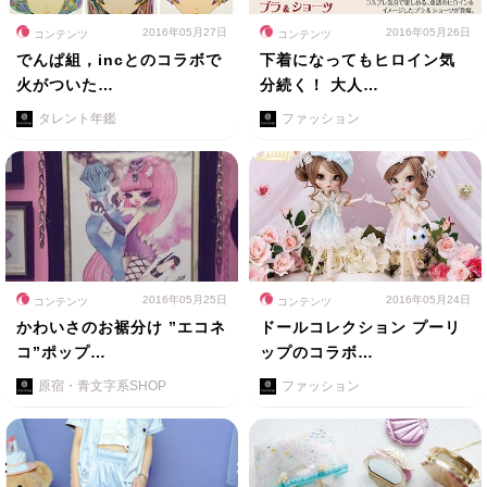
2016年05月27日
2016年05月26日
コンテンツ
コンテンツ
でんぱ組，incとのコラボで
下着になってもヒロイン気
火がついた…
分続く！ 大人…
タレント年鑑
ファッション
2016年05月25日
2016年05月24日
コンテンツ
コンテンツ
かわいさのお裾分け ”エコネ
ドールコレクション プーリ
コ”ポップ…
ップのコラボ…
原宿・青文字系SHOP
ファッション