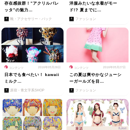
存在感抜群！”アクリルバレ
洋服みたいな水着がモー
ッタ”の魅力…
ド!? 夏までに…
靴・アクセサリー・バック
ファッション
2016年05月28日
2016年05月27日
コンテンツ
コンテンツ
日本でも食べたい！ kawaii
この夏は爽やかなジューシ
ミルク…
ーガールズを目…
原宿・青文字系SHOP
ファッション