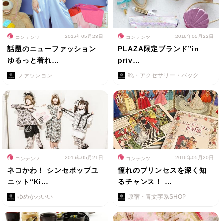
2016年05月23日
2016年05月22日
コンテンツ
コンテンツ
話題のニューファッション
PLAZA限定ブランド”in
ゆるっと着れ…
priv…
ファッション
靴・アクセサリー・バック
2016年05月21日
2016年05月20日
コンテンツ
コンテンツ
ネコかわ！ シンセポップユ
憧れのプリンセスを深く知
ニット“Ki…
るチャンス！ …
ゆめかわいい
原宿・青文字系SHOP