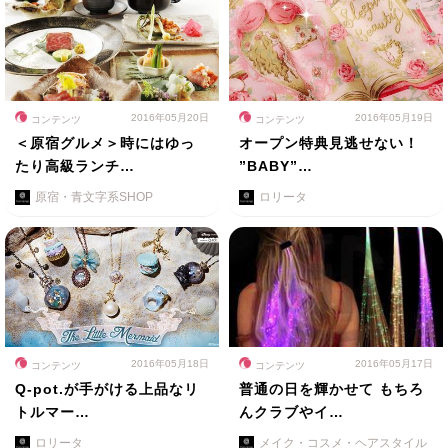
2016年05月20日
2016年05月19日
コンテンツ
コンテンツ
＜原宿グルメ＞時にはゆっ
オープン特典見逃せない！
たり高級ランチ…
”BABY”…
原宿・青文字系SHOP
ロリータ
2016年05月18日
2016年05月17日
コンテンツ
コンテンツ
Q-pot.が手がける上品なリ
普通の日を輝かせて もちろ
トルマー…
んクラブやイ…
ロリータ
メイク・コスメ・ヘアスタイル