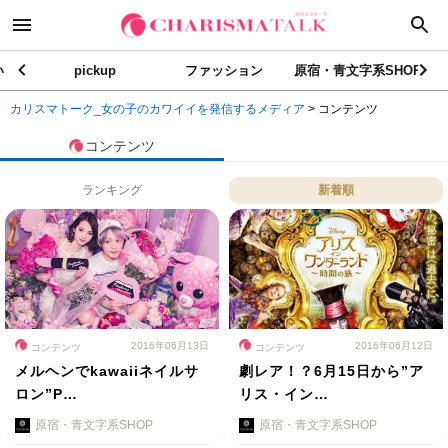
い
pickup
ファッション
原宿・青文字系SHOP
カリスマトーク_女の子のカワイイを発信するメディア
>
コンテンツ
コンテンツ
ランキング
新着順
2016年06月13日
2016年06月12日
コンテンツ
コンテンツ
メルヘンでkawaiiネイルサ
劇レア！？6月15日から”ア
ロン”P…
リス・イン…
原宿・青文字系SHOP
原宿・青文字系SHOP