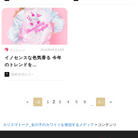
2016年05月16日
コンテンツ
イノセンスな色気香る 今年
のトレンドを…
ゆめかわいい
2
«
‹ 前
1
3
4
5
6
次 ›
»
…
カリスマトーク_女の子のカワイイを発信するメディア
>
コンテンツ