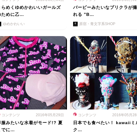
きらめくゆめかわいいガールズ
バービーみたいなプリクラが
のために乙…
れる ”B…
ゆめかわいい
原宿・青文字系SHOP
コンテンツ
2016年05月29日
コンテンツ
2016年05月2
洋服みたいな水着がモード!? 夏
日本でも食べたい！ kawaiiミ
までに…
ク…