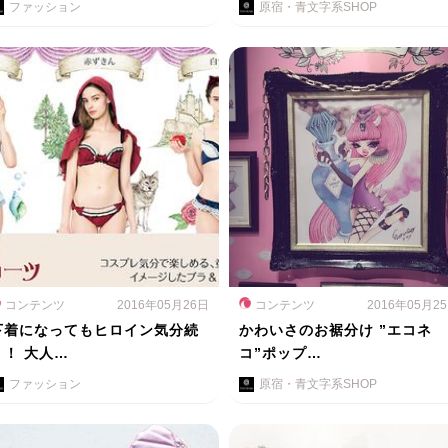
ファッション
原宿・青文字系SHOP
コンテンツ
2016年05月26日
コンテンツ
2016年05月2
下着になってもヒロイン気分続
かわいさのお裾分け ”エコネ
く！ 大人…
コ”ポップ…
ファッション
原宿・青文字系SHOP