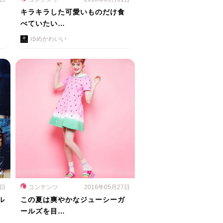
撮
キラキラした可愛いものだけ食
べていたい…
ゆめかわいい
8日
コンテンツ
2016年05月27日
ル
この夏は爽やかなジューシーガ
ールズを目…