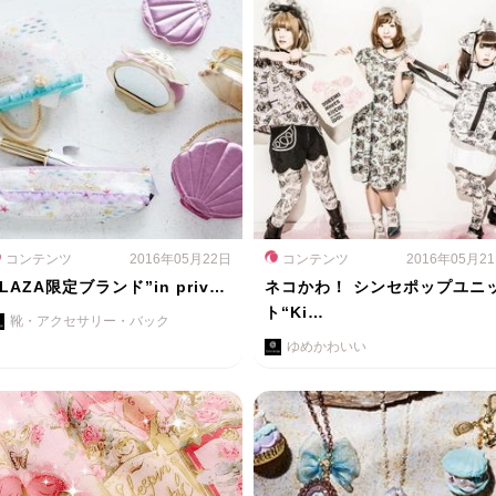
コンテンツ
2016年05月22日
コンテンツ
2016年05月2
LAZA限定ブランド”in priv…
ネコかわ！ シンセポップユニ
ト“Ki…
靴・アクセサリー・バック
ゆめかわいい