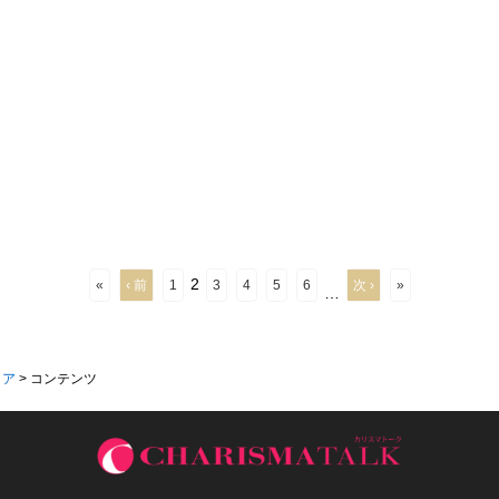
2
«
‹ 前
1
3
4
5
6
次 ›
»
…
ィア
>
コンテンツ