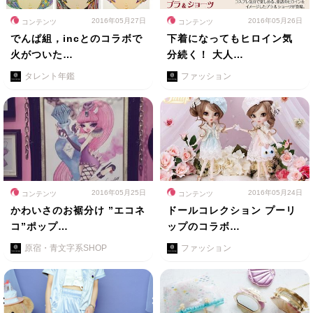
2016年05月27日
2016年05月26日
コンテンツ
コンテンツ
でんぱ組，incとのコラボで
下着になってもヒロイン気
火がついた…
分続く！ 大人…
タレント年鑑
ファッション
2016年05月25日
2016年05月24日
コンテンツ
コンテンツ
かわいさのお裾分け ”エコネ
ドールコレクション プーリ
コ”ポップ…
ップのコラボ…
原宿・青文字系SHOP
ファッション