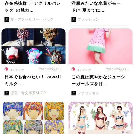
存在感抜群！”アクリルバレ
洋服みたいな水着がモー
ッタ”の魅力…
ド!? 夏までに…
靴・アクセサリー・バック
ファッション
2016年05月28日
2016年05月27日
コンテンツ
コンテンツ
日本でも食べたい！ kawaii
この夏は爽やかなジューシ
ミルク…
ーガールズを目…
原宿・青文字系SHOP
ファッション