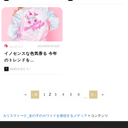
2016年05月16日
コンテンツ
イノセンスな色気香る 今年
のトレンドを…
ゆめかわいい
2
«
‹ 前
1
3
4
5
6
次 ›
»
…
カリスマトーク_女の子のカワイイを発信するメディア
>
コンテンツ