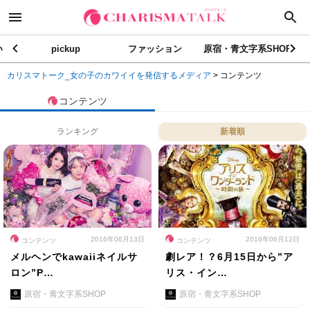
い
pickup
ファッション
原宿・青文字系SHOP
カリスマトーク_女の子のカワイイを発信するメディア
>
コンテンツ
コンテンツ
ランキング
新着順
2016年06月13日
2016年06月12日
コンテンツ
コンテンツ
メルヘンでkawaiiネイルサ
劇レア！？6月15日から”ア
ロン”P…
リス・イン…
原宿・青文字系SHOP
原宿・青文字系SHOP