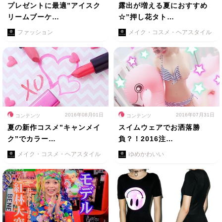
プレゼントに最適”アイスク
露出が増える夏におすすめ
リームブーケ…
☆”押し花タト…
ファッション
メイク・コスメ・ヘアスタイル
2016年08月01日
2016年07月31日
コンテンツ
コンテンツ
夏の新作コスメ”キャンメイ
スイムウェアでお洒落勝
ク”でカラー…
負？！2016注…
メイク・コスメ・ヘアスタイル
ゆめかわいい