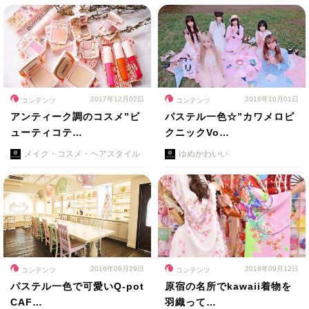
2017年12月02日
2016年10月01日
コンテンツ
コンテンツ
アンティーク調のコスメ”ビ
パステル一色☆”カワメロピ
ューティコテ…
クニックVo…
メイク・コスメ・ヘアスタイル
ゆめかわいい
2016年09月29日
2016年09月12日
コンテンツ
コンテンツ
パステル一色で可愛いQ-pot
原宿の名所でkawaii着物を
CAF…
羽織って…