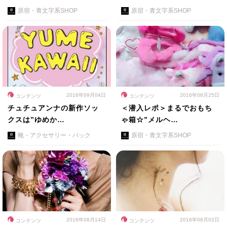
原宿・青文字系SHOP
原宿・青文字系SHOP
2016年09月04日
2016年08月25日
コンテンツ
コンテンツ
チュチュアンナの新作ソッ
＜潜入レポ＞まるでおもち
クスは”ゆめか…
ゃ箱☆”メルヘ…
靴・アクセサリー・バック
原宿・青文字系SHOP
2016年08月14日
2016年08月02日
コンテンツ
コンテンツ