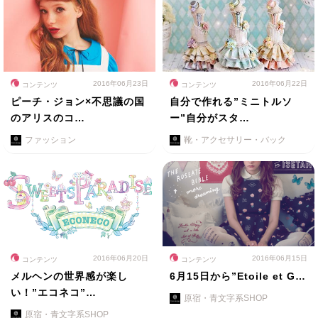
2016年06月23日
2016年06月22日
コンテンツ
コンテンツ
ピーチ・ジョン×不思議の国
自分で作れる”ミニトルソ
のアリスのコ…
ー”自分がスタ…
ファッション
靴・アクセサリー・バック
2016年06月20日
2016年06月15日
コンテンツ
コンテンツ
メルヘンの世界感が楽し
6月15日から”Etoile et G…
い！”エコネコ”…
原宿・青文字系SHOP
原宿・青文字系SHOP