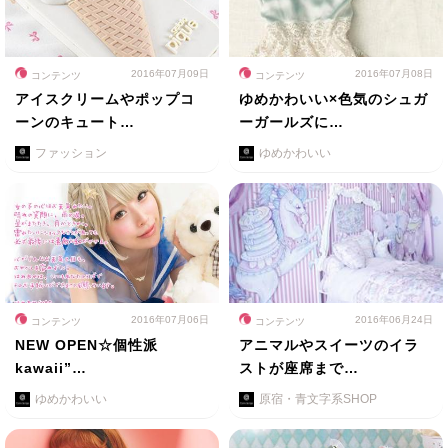
2016年07月09日
2016年07月08日
コンテンツ
コンテンツ
アイスクリームやポップコ
ゆめかわいい×色気のシュガ
ーンのキュート…
ーガールズに…
ファッション
ゆめかわいい
2016年07月06日
2016年06月24日
コンテンツ
コンテンツ
NEW OPEN☆個性派
アニマルやスイーツのイラ
kawaii”…
ストが座席まで…
ゆめかわいい
原宿・青文字系SHOP