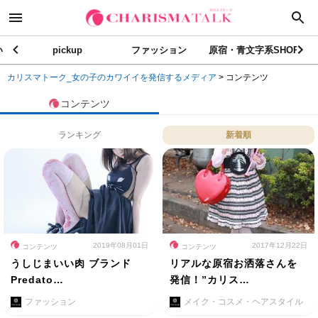
い
pickup
ファッション
原宿・青文字系SHOP
カリスマトーク_女の子のカワイイを発信するメディア
>
コンテンツ
コンテンツ
ランキング
新着順
2019年08月01日
2017年12月22日
コンテンツ
コンテンツ
うしじまいい肉 ブランド
リアルな原宿お洒落さんを
Predato…
発信！”カリス…
ファッション
メイク・コスメ・ヘアスタイル