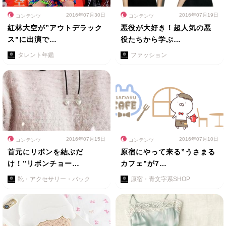
2016年07月30日
2016年07月19日
コンテンツ
コンテンツ
紅林大空が”アウトデラック
悪役が大好き！超人気の悪
ス”に出演で…
役たちから学ぶ…
タレント年鑑
ファッション
2016年07月15日
2016年07月10日
コンテンツ
コンテンツ
首元にリボンを結ぶだ
原宿にやって来る”うさまる
け！”リボンチョー…
カフェ”が7…
靴・アクセサリー・バック
原宿・青文字系SHOP