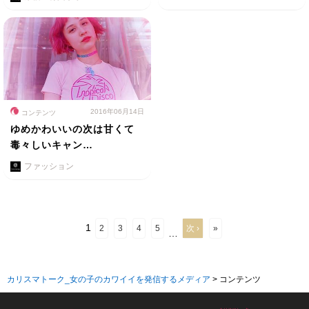
2016年06月14日
コンテンツ
ゆめかわいいの次は甘くて
毒々しいキャン…
ファッション
1
2
3
4
5
次 ›
»
…
カリスマトーク_女の子のカワイイを発信するメディア
>
コンテンツ