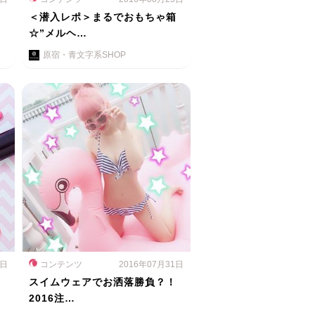
ス
＜潜入レポ＞まるでおもちゃ箱
☆”メルヘ…
原宿・青文字系SHOP
1日
コンテンツ
2016年07月31日
スイムウェアでお洒落勝負？！
2016注…