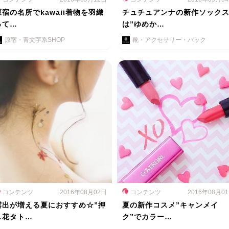
原宿の名所でkawaii着物を羽織
チュチュアンナの新作ソック
って…
は”ゆめか…
原宿・青文字系SHOP
靴・アクセサリー・バック
コンテンツ
2016年08月02日
コンテンツ
2016年08月0
露出が増える夏におすすめ☆”押
夏の新作コスメ”キャンメイ
し花タト…
ク”でカラー…