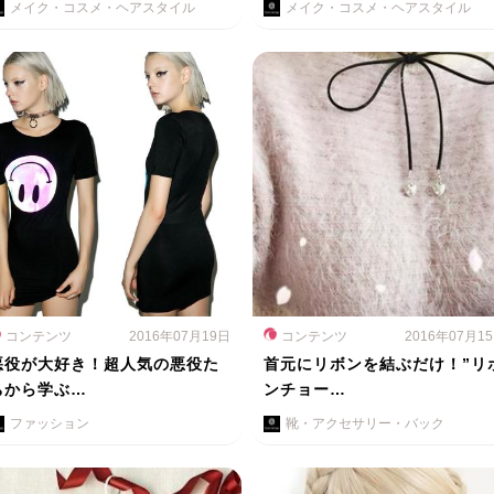
メイク・コスメ・ヘアスタイル
メイク・コスメ・ヘアスタイル
コンテンツ
2016年07月19日
コンテンツ
2016年07月1
悪役が大好き！超人気の悪役た
首元にリボンを結ぶだけ！”リ
ちから学ぶ…
ンチョー…
ファッション
靴・アクセサリー・バック