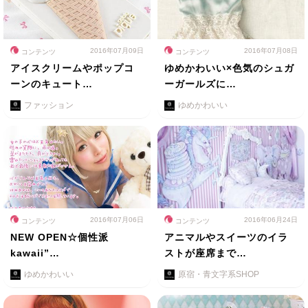
2016年07月09日
2016年07月08日
コンテンツ
コンテンツ
アイスクリームやポップコ
ゆめかわいい×色気のシュガ
ーンのキュート…
ーガールズに…
ファッション
ゆめかわいい
2016年07月06日
2016年06月24日
コンテンツ
コンテンツ
NEW OPEN☆個性派
アニマルやスイーツのイラ
kawaii”…
ストが座席まで…
ゆめかわいい
原宿・青文字系SHOP