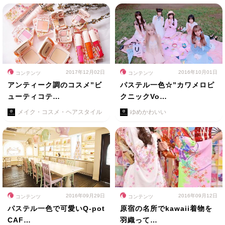
2017年12月02日
2016年10月01日
コンテンツ
コンテンツ
アンティーク調のコスメ”ビ
パステル一色☆”カワメロピ
ューティコテ…
クニックVo…
メイク・コスメ・ヘアスタイル
ゆめかわいい
2016年09月29日
2016年09月12日
コンテンツ
コンテンツ
パステル一色で可愛いQ-pot
原宿の名所でkawaii着物を
CAF…
羽織って…