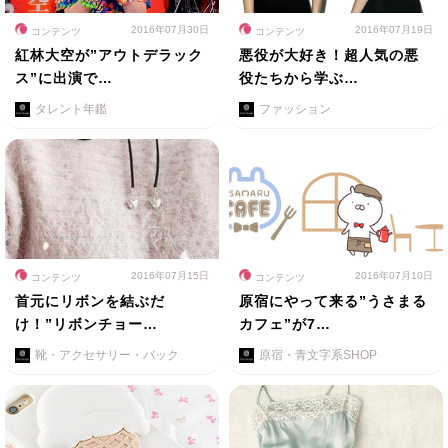
2016年07月30日
2016年07月19日
コンテンツ
コンテンツ
紅林大空が”アウトデラック
悪役が大好き！超人気の悪
ス”に出演で…
役たちから学ぶ…
タレント年鑑
ファッション
2016年07月15日
2016年07月10日
コンテンツ
コンテンツ
首元にリボンを結ぶだ
原宿にやって来る”うさまる
け！”リボンチョー…
カフェ”が7…
靴・アクセサリー・バック
原宿・青文字系SHOP