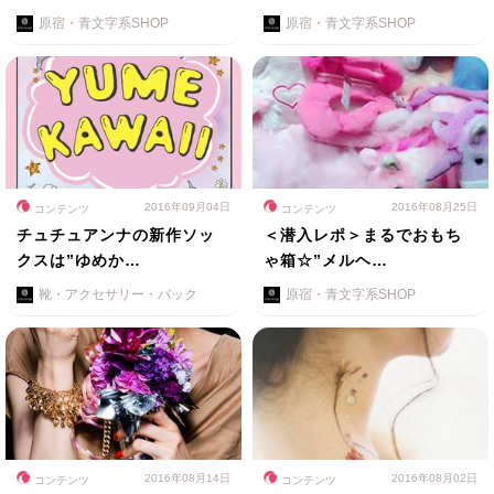
原宿・青文字系SHOP
原宿・青文字系SHOP
2016年09月04日
2016年08月25日
コンテンツ
コンテンツ
チュチュアンナの新作ソッ
＜潜入レポ＞まるでおもち
クスは”ゆめか…
ゃ箱☆”メルヘ…
靴・アクセサリー・バック
原宿・青文字系SHOP
2016年08月14日
2016年08月02日
コンテンツ
コンテンツ