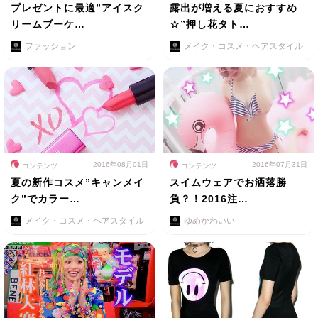
プレゼントに最適”アイスク
露出が増える夏におすすめ
リームブーケ…
☆”押し花タト…
ファッション
メイク・コスメ・ヘアスタイル
2016年08月01日
2016年07月31日
コンテンツ
コンテンツ
夏の新作コスメ”キャンメイ
スイムウェアでお洒落勝
ク”でカラー…
負？！2016注…
メイク・コスメ・ヘアスタイル
ゆめかわいい