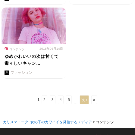
2016年06月14日
コンテンツ
ゆめかわいいの次は甘くて
毒々しいキャン…
ファッション
1
2
3
4
5
次 ›
»
…
カリスマトーク_女の子のカワイイを発信するメディア
>
コンテンツ