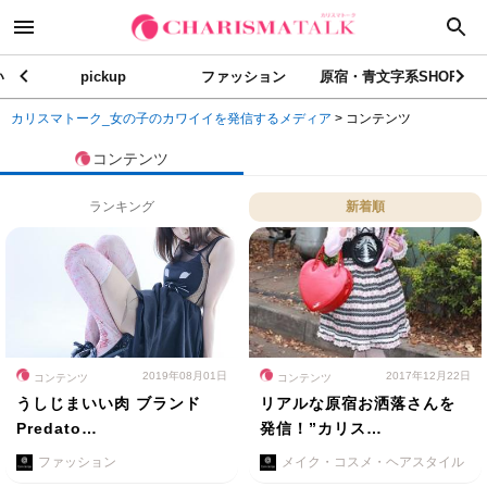
い
pickup
ファッション
原宿・青文字系SHOP
カリスマトーク_女の子のカワイイを発信するメディア
>
コンテンツ
コンテンツ
ランキング
新着順
2019年08月01日
2017年12月22日
コンテンツ
コンテンツ
うしじまいい肉 ブランド
リアルな原宿お洒落さんを
Predato…
発信！”カリス…
ファッション
メイク・コスメ・ヘアスタイル