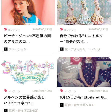
2016年06月23日
2016年06月22日
コンテンツ
コンテンツ
ピーチ・ジョン×不思議の国
自分で作れる”ミニトルソ
のアリスのコ…
ー”自分がスタ…
ファッション
靴・アクセサリー・バック
2016年06月20日
2016年06月15日
コンテンツ
コンテンツ
メルヘンの世界感が楽し
6月15日から”Etoile et G…
い！”エコネコ”…
原宿・青文字系SHOP
原宿・青文字系SHOP