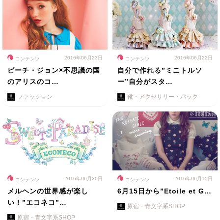
2016年06月23日
2016年06月22日
コンテンツ
コンテンツ
ピーチ・ジョン×不思議の国
自分で作れる”ミニトルソ
のアリスのコ…
ー”自分がスタ…
ファッション
靴・アクセサリー・バック
2016年06月20日
2016年06月15日
コンテンツ
コンテンツ
メルヘンの世界感が楽し
6月15日から”Etoile et G…
い！”エコネコ”…
原宿・青文字系SHOP
原宿・青文字系SHOP