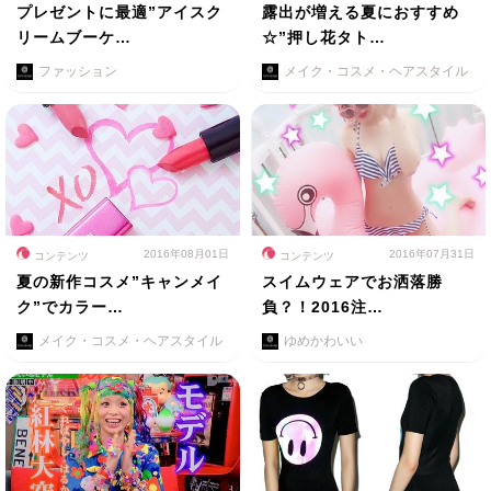
プレゼントに最適”アイスク
露出が増える夏におすすめ
リームブーケ…
☆”押し花タト…
ファッション
メイク・コスメ・ヘアスタイル
2016年08月01日
2016年07月31日
コンテンツ
コンテンツ
夏の新作コスメ”キャンメイ
スイムウェアでお洒落勝
ク”でカラー…
負？！2016注…
メイク・コスメ・ヘアスタイル
ゆめかわいい