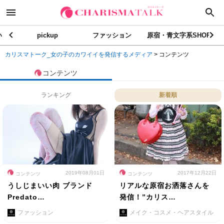
い
pickup
ファッション
原宿・青文字系SHOP
カリスマトーク_女の子のカワイイを発信するメディア
>
コンテンツ
コンテンツ
ランキング
新着順
2019年08月01日
2017年12月22日
コンテンツ
コンテンツ
うしじまいい肉 ブランド
リアルな原宿お洒落さんを
Predato…
発信！”カリス…
ファッション
メイク・コスメ・ヘアスタイル