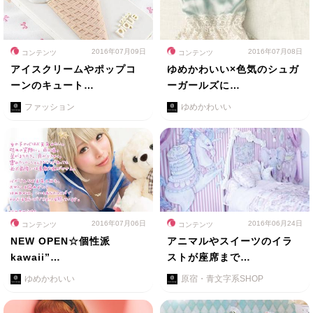
2016年07月09日
2016年07月08日
コンテンツ
コンテンツ
アイスクリームやポップコ
ゆめかわいい×色気のシュガ
ーンのキュート…
ーガールズに…
ファッション
ゆめかわいい
2016年07月06日
2016年06月24日
コンテンツ
コンテンツ
NEW OPEN☆個性派
アニマルやスイーツのイラ
kawaii”…
ストが座席まで…
ゆめかわいい
原宿・青文字系SHOP