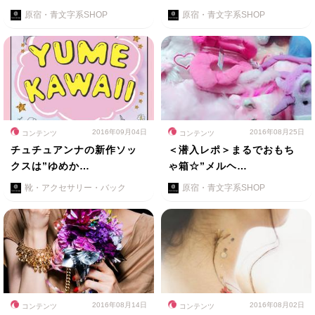
原宿・青文字系SHOP
原宿・青文字系SHOP
2016年09月04日
2016年08月25日
コンテンツ
コンテンツ
チュチュアンナの新作ソッ
＜潜入レポ＞まるでおもち
クスは”ゆめか…
ゃ箱☆”メルヘ…
靴・アクセサリー・バック
原宿・青文字系SHOP
2016年08月14日
2016年08月02日
コンテンツ
コンテンツ