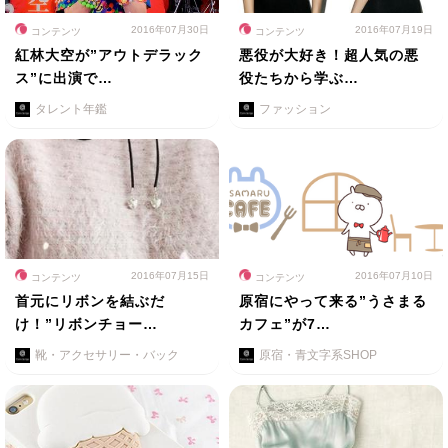
2016年07月30日
2016年07月19日
コンテンツ
コンテンツ
紅林大空が”アウトデラック
悪役が大好き！超人気の悪
ス”に出演で…
役たちから学ぶ…
タレント年鑑
ファッション
2016年07月15日
2016年07月10日
コンテンツ
コンテンツ
首元にリボンを結ぶだ
原宿にやって来る”うさまる
け！”リボンチョー…
カフェ”が7…
靴・アクセサリー・バック
原宿・青文字系SHOP