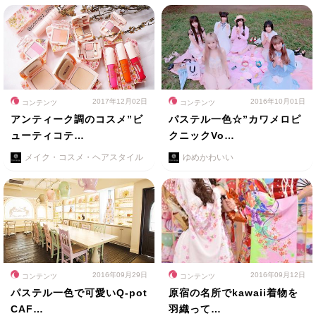
2017年12月02日
2016年10月01日
コンテンツ
コンテンツ
アンティーク調のコスメ”ビ
パステル一色☆”カワメロピ
ューティコテ…
クニックVo…
メイク・コスメ・ヘアスタイル
ゆめかわいい
2016年09月29日
2016年09月12日
コンテンツ
コンテンツ
パステル一色で可愛いQ-pot
原宿の名所でkawaii着物を
CAF…
羽織って…