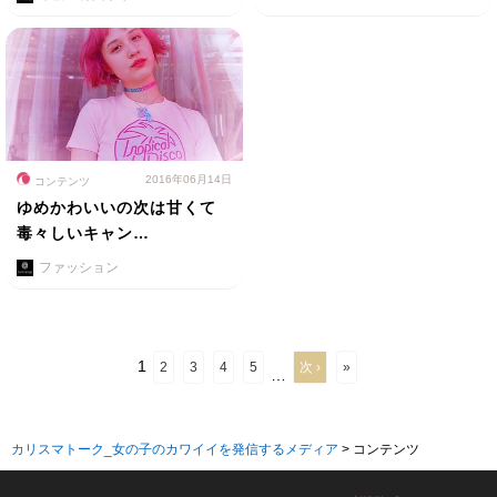
2016年06月14日
コンテンツ
ゆめかわいいの次は甘くて
毒々しいキャン…
ファッション
1
2
3
4
5
次 ›
»
…
カリスマトーク_女の子のカワイイを発信するメディア
>
コンテンツ