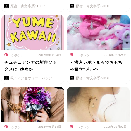
原宿・青文字系SHOP
原宿・青文字系SHOP
2016年09月04日
2016年08月25日
コンテンツ
コンテンツ
チュチュアンナの新作ソッ
＜潜入レポ＞まるでおもち
クスは”ゆめか…
ゃ箱☆”メルヘ…
靴・アクセサリー・バック
原宿・青文字系SHOP
2016年08月14日
2016年08月02日
コンテンツ
コンテンツ