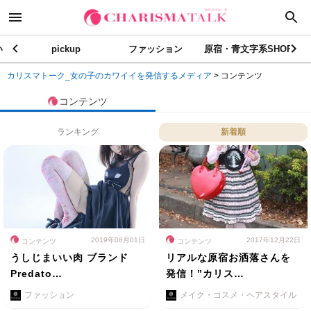
い
pickup
ファッション
原宿・青文字系SHOP
カリスマトーク_女の子のカワイイを発信するメディア
>
コンテンツ
コンテンツ
ランキング
新着順
2019年08月01日
2017年12月22日
コンテンツ
コンテンツ
うしじまいい肉 ブランド
リアルな原宿お洒落さんを
Predato…
発信！”カリス…
ファッション
メイク・コスメ・ヘアスタイル