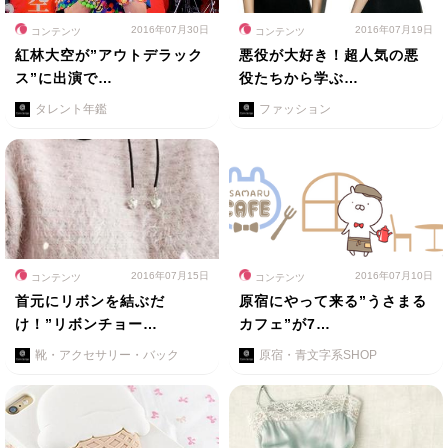
2016年07月30日
2016年07月19日
コンテンツ
コンテンツ
紅林大空が”アウトデラック
悪役が大好き！超人気の悪
ス”に出演で…
役たちから学ぶ…
タレント年鑑
ファッション
2016年07月15日
2016年07月10日
コンテンツ
コンテンツ
首元にリボンを結ぶだ
原宿にやって来る”うさまる
け！”リボンチョー…
カフェ”が7…
靴・アクセサリー・バック
原宿・青文字系SHOP