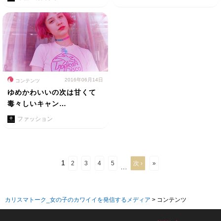
2016年06月14日
コンテンツ
ゆめかわいいの次は甘くて
毒々しいキャン…
ファッション
1
2
3
4
5
次 ›
»
…
カリスマトーク_女の子のカワイイを発信するメディア
>
コンテンツ