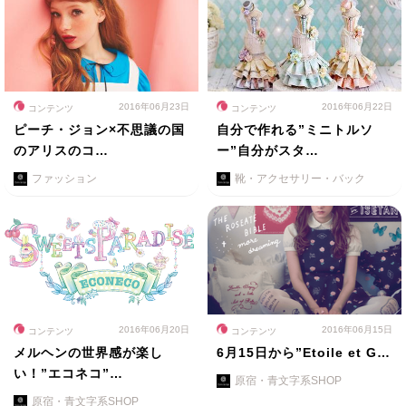
2016年06月23日
2016年06月22日
コンテンツ
コンテンツ
ピーチ・ジョン×不思議の国
自分で作れる”ミニトルソ
のアリスのコ…
ー”自分がスタ…
ファッション
靴・アクセサリー・バック
2016年06月20日
2016年06月15日
コンテンツ
コンテンツ
メルヘンの世界感が楽し
6月15日から”Etoile et G…
い！”エコネコ”…
原宿・青文字系SHOP
原宿・青文字系SHOP