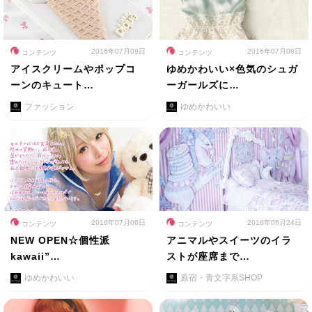
2016年07月09日
2016年07月08日
コンテンツ
コンテンツ
アイスクリームやポップコ
ゆめかわいい×色気のシュガ
ーンのキュート…
ーガールズに…
ファッション
ゆめかわいい
2016年07月06日
2016年06月24日
コンテンツ
コンテンツ
NEW OPEN☆個性派
アニマルやスイーツのイラ
kawaii”…
ストが座席まで…
ゆめかわいい
原宿・青文字系SHOP