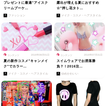
プレゼントに最適”アイスク
露出が増える夏におすすめ
リームブーケ…
☆”押し花タト…
ファッション
メイク・コスメ・ヘアスタイル
2016年08月01日
2016年07月31日
コンテンツ
コンテンツ
夏の新作コスメ”キャンメイ
スイムウェアでお洒落勝
ク”でカラー…
負？！2016注…
メイク・コスメ・ヘアスタイル
ゆめかわいい