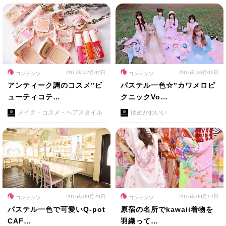
2017年12月02日
2016年10月01日
コンテンツ
コンテンツ
アンティーク調のコスメ”ビ
パステル一色☆”カワメロピ
ューティコテ…
クニックVo…
メイク・コスメ・ヘアスタイル
ゆめかわいい
2016年09月29日
2016年09月12日
コンテンツ
コンテンツ
パステル一色で可愛いQ-pot
原宿の名所でkawaii着物を
CAF…
羽織って…