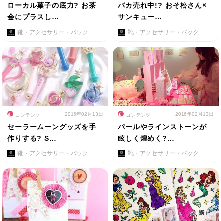
ローカル菓子の底力? お茶
バカ売れ中!? おそ松さん×
会にプラスし…
サンキュー…
靴・アクセサリー・バック
靴・アクセサリー・バック
2016年02月13日
2016年02月13日
コンテンツ
コンテンツ
セーラームーングッズを手
パールやラインストーンが
作りする? S…
眩しく煌めく?…
靴・アクセサリー・バック
靴・アクセサリー・バック