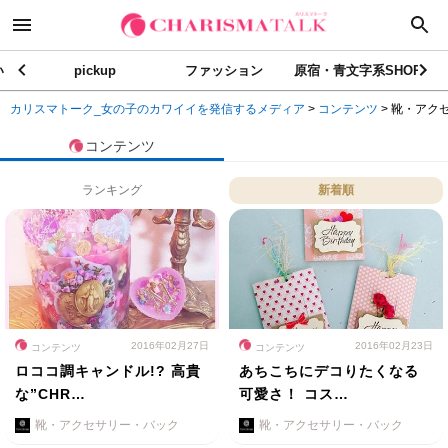
い
pickup
ファッション
原宿・青文字系SHOP
カリスマトーク_女の子のカワイイを発信するメディア
>
コンテンツ
>
靴・アク
コンテンツ
ランキング
新着順
2016年02月27日
2016年02月23日
コンテンツ
コンテンツ
ロココ調キャンドル!? 高貴
あちこちにデコりたくなる
な”CHR…
可愛さ！ コス…
靴・アクセサリー・バック
靴・アクセサリー・バック