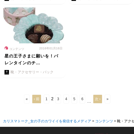
2016年01月16日
コンテンツ
星の王子さまに願いを！バ
レンタインのチ…
靴・アクセサリー・バック
2
«
‹ 前
1
3
4
5
6
次 ›
»
…
カリスマトーク_女の子のカワイイを発信するメディア
>
コンテンツ
>
靴・アク